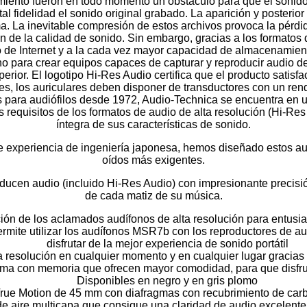
miento fueron en todo momento un obstáculo para que el sonido
tal fidelidad el sonido original grabado. La aparición y posteri
a. La inevitable compresión de estos archivos provoca la pérdid
 de la calidad de sonido. Sin embargo, gracias a los formatos 
o de Internet y a la cada vez mayor capacidad de almacenamient
para crear equipos capaces de capturar y reproducir audio de 
rior. El logotipo Hi-Res Audio certifica que el producto satisfa
es, los auriculares deben disponer de transductores con un r
es para audiófilos desde 1972, Audio-Technica se encuentra en u
 requisitos de los formatos de audio de alta resolución (Hi-Res
íntegra de sus características de sonido.
experiencia de ingeniería japonesa, hemos diseñado estos aud
oídos más exigentes.
cen audio (incluido Hi-Res Audio) con impresionante precisión 
de cada matiz de su música.
ón de los aclamados audífonos de alta resolución para entusia
mite utilizar los audífonos MSR7b con los reproductores de au
disfrutar de la mejor experiencia de sonido portátil
a resolución en cualquier momento y en cualquier lugar gracias a
ma con memoria que ofrecen mayor comodidad, para que disfru
Disponibles en negro y en gris plomo
rue Motion de 45 mm con diafragmas con recubrimiento de car
e aire multicapa que consigue una claridad de audio excelente 