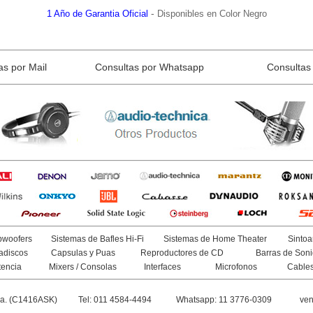
-
1 Año de Garantia Oficial
Disponibles en Color Negro
as por Mail
Consultas por Whatsapp
Consultas 
woofers
Sistemas de Bafles Hi-Fi
Sistemas de Home Theater
Sintoa
adiscos
Capsulas y Puas
Reproductores de CD
Barras de Son
tencia
Mixers / Consolas
Interfaces
Microfonos
Cable
na. (C1416ASK)
Tel: 011 4584-4494
Whatsapp: 11 3776-0309
ven