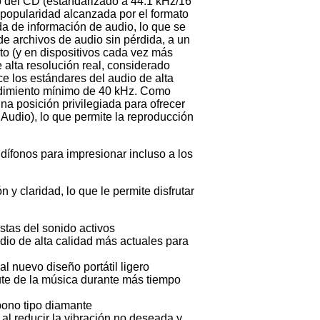
 del CD (estandarizado a 44.1 kHz/16
or popularidad alcanzada por el formato
a de información de audio, lo que se
de archivos de audio sin pérdida, a un
o (y en dispositivos cada vez más
alta resolución real, considerado
ce los estándares del audio de alta
endimiento mínimo de 40 kHz. Como
na posición privilegiada para ofrecer
 Audio), lo que permite la reproducción
ífonos para impresionar incluso a los
y claridad, lo que le permite disfrutar
stas del sonido activos
dio de alta calidad más actuales para
l nuevo diseño portátil ligero
te de la música durante más tiempo
bono tipo diamante
al reducir la vibración no deseada y