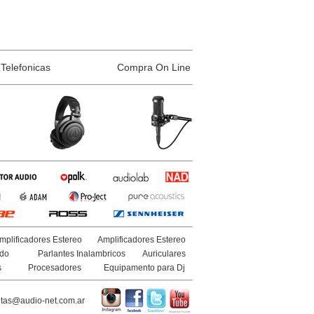
Telefonicas
Compra On Line
mplificadores Estereo
Amplificadores Estereo
ido
Parlantes Inalambricos
Auriculares
s
Procesadores
Equipamento para Dj
tas@audio-net.com.ar