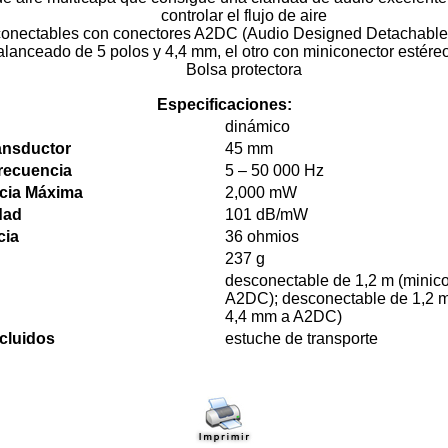
controlar el flujo de aire
sconectables con conectores A2DC (Audio Designed Detachable 
alanceado de 5 polos y 4,4 mm, el otro con miniconector estére
Bolsa protectora
Especificaciones:
dinámico
ansductor
45 mm
recuencia
5 – 50 000 Hz
cia Máxima
2,000 mW
dad
101 dB/mW
cia
36 ohmios
237 g
desconectable de 1,2 m (minico
A2DC); desconectable de 1,2 m 
4,4 mm a A2DC)
cluidos
estuche de transporte