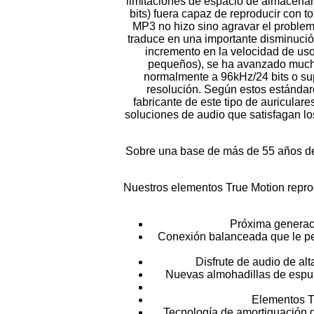
limitaciones de espacio de almacena
bits) fuera capaz de reproducir con to
MP3 no hizo sino agravar el problem
traduce en una importante disminución
incremento en la velocidad de us
pequeños), se ha avanzado mucho 
normalmente a 96kHz/24 bits o supe
resolución. Según estos estándar
fabricante de este tipo de auricular
soluciones de audio que satisfagan los
Sobre una base de más de 55 años de 
Nuestros elementos True Motion reprodu
Próxima generaci
Conexión balanceada que le per
Disfrute de audio de alt
Nuevas almohadillas de espu
Elementos T
Tecnología de amortiguación d