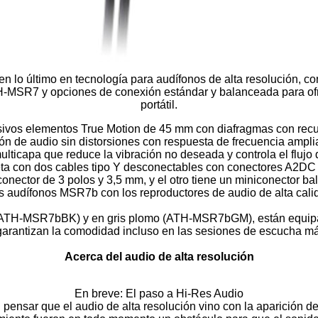
 lo último en tecnología para audífonos de alta resolución, c
-MSR7 y opciones de conexión estándar y balanceada para ofr
portátil.
sivos elementos True Motion de 45 mm con diafragmas con recu
ón de audio sin distorsiones con respuesta de frecuencia amp
ulticapa que reduce la vibración no deseada y controla el flujo 
eta con dos cables tipo Y desconectables con conectores A2DC
onector de 3 polos y 3,5 mm, y el otro tiene un miniconector ba
los audífonos MSR7b con los reproductores de audio de alta cal
o (ATH-MSR7bBK) y en gris plomo (ATH-MSR7bGM), están equip
arantizan la comodidad incluso en las sesiones de escucha m
Acerca del audio de alta resolución
En breve: El paso a Hi-Res Audio
nsar que el audio de alta resolución vino con la aparición d