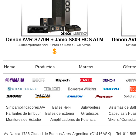
Denon AVR-S770H + Jamo S809 HCS ATM
Denon AV
Sintoamplificador A/V + Pack de Bafles 7 CH Atmos
Sintoam
$
Home
Productos
Marcas
Oferta
Sintoamplificadores A/V
Bafles Hi-Fi
Subwoofers
Sistemas de Bafl
Parlantes de Embutir
Bafles de Exterior
Giradiscos
Capsulas y Pua
Monitores de Estudio
Amplificadores de Potencia
Mixers / Consola
Av. Nazca 1786 Ciudad de Buenos Aires. Argentina. (C1416ASK)
Tel: 011 59