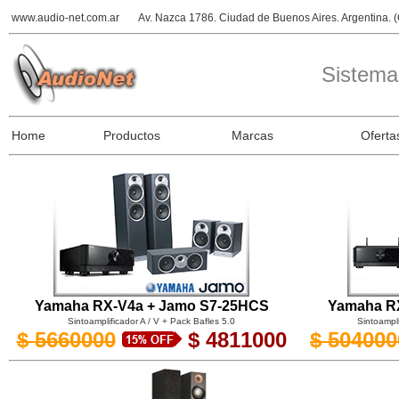
www.audio-net.com.ar
Av. Nazca 1786. Ciudad de Buenos Aires. Argentina.
Sistema
Home
Productos
Marcas
Oferta
Yamaha RX-V4a + Jamo S7-25HCS
Yamaha R
Sintoamplificador A / V + Pack Bafles 5.0
Sintoampli
$
5660000
$ 4811000
$
504000