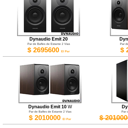
Dynaudio Emit 20
Dyn
Par de Bafles de Estante 2 Vias
Par d
$ 2695600
$ 
El Par
Dynaudio Emit 10
W
Dy
Par de Bafles de Estante 2 Vias
Par 
$
2010000
$ 201000
El Par