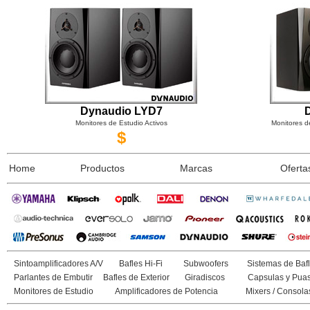
Dynaudio LYD7
Monitores de Estudio Activos
Monitores d
$
Home
Productos
Marcas
Oferta
Sintoamplificadores A/V
Bafles Hi-Fi
Subwoofers
Sistemas de Bafl
Parlantes de Embutir
Bafles de Exterior
Giradiscos
Capsulas y Pua
Monitores de Estudio
Amplificadores de Potencia
Mixers / Consola