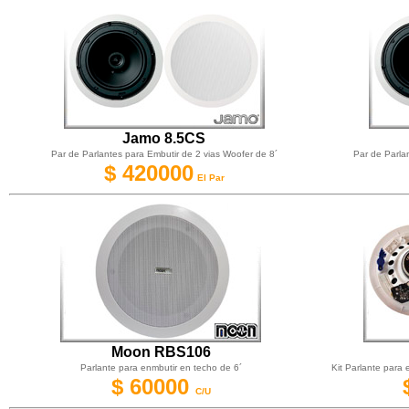
Jamo 8.5CS
Par de Parlantes para Embutir de 2 vias Woofer de 8´
Par de Parla
$ 420000
El Par
Moon RBS106
Parlante para enmbutir en techo de 6´
Kit Parlante para 
$
60000
C/U