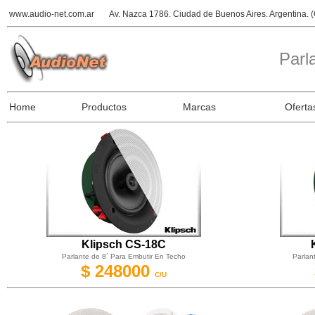
www.audio-net.com.ar
Av. Nazca 1786. Ciudad de Buenos Aires. Argentina.
Parl
Home
Productos
Marcas
Oferta
Klipsch CS-18C
Parlante de 8´ Para Embutir En Techo
Parlan
$ 248000
C/U