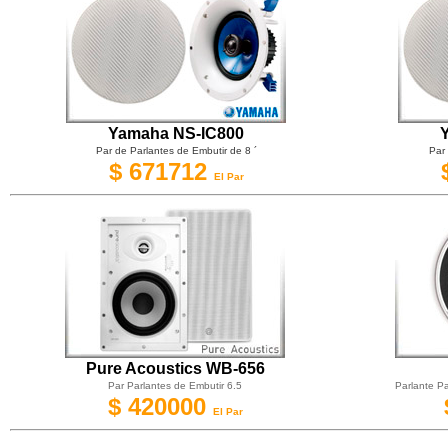
Yamaha NS-IC800
Par de Parlantes de Embutir de 8 ´
Par
$ 671712
El Par
Pure Acoustics WB-656
Par Parlantes de Embutir 6.5
Parlante P
$ 420000
El Par