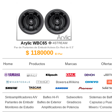
Arylic WBC65
Par de Parlantes de Embutir Activos En Red de 6.5´
$
1180000
El Par
Home
Productos
Marcas
Oferta
Sintoamplificadores A/V
Bafles Hi-Fi
Subwoofers
Sistemas de Bafl
Parlantes de Embutir
Bafles de Exterior
Giradiscos
Capsulas y Pua
Monitores de Estudio
Amplificadores de Potencia
Mixers / Consola