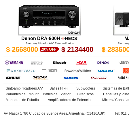
Denon DRA-900H
Ma
Sintoamplificador A/V Estereoifonico
Sintoamp
$ 2668000
$ 2134400
$ 28350
Sintoamplificadores A/V
Bafles Hi-Fi
Subwoofers
Sistemas de Bafl
Parlantes de Embutir
Bafles de Exterior
Giradiscos
Capsulas y Pua
Monitores de Estudio
Amplificadores de Potencia
Mixers / Consola
Av. Nazca 1786 Ciudad de Buenos Aires. Argentina. (C1416ASK)
Tel: 011