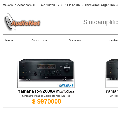
www.audio-net.com.ar
Av. Nazca 1786. Ciudad de Buenos Aires. Argentina.
Sintoamplifi
Home
Productos
Marcas
Oferta
Yamaha R-N2000A
Yamah
Sintoamplificador Estereofonico En Red
Sintoa
$ 9970000