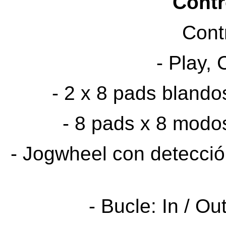
Contr
Cont
- Play, 
- 2 x 8 pads blando
- 8 pads x 8 modos
- Jogwheel con detección
- Bucle: In / Ou