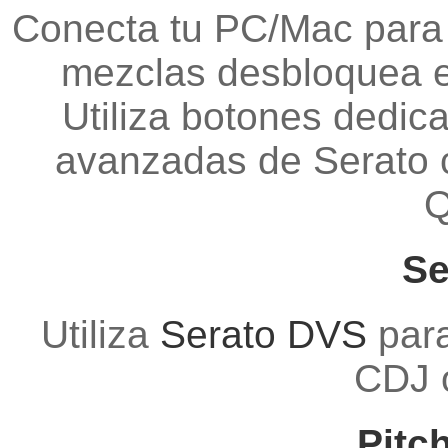
Conecta tu PC/Mac para
mezclas desbloquea el
Utiliza botones dedic
avanzadas de Serato 
Q
Se
Utiliza
Serato DVS
para
CDJ o
Pitc