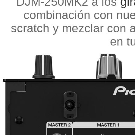
DJM-250MK2 a los
gi
combinación con nu
scratch y mezclar con 
en t