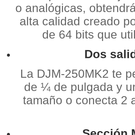
o analógicas, obtendrá
alta calidad creado po
de 64 bits que ut
Dos sali
La DJM-250MK2 te per
de ¼ de pulgada y un
tamaño o conecta 2 a
Sección 