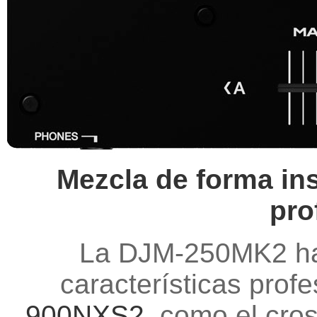
Mezcla de forma ins
pro
La DJM-250MK2 ha
características prof
900NXS2
, como el cros